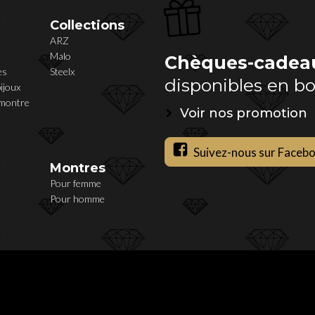
Collections
ARZ
Malo
Chèques-cadea
es
Steelx
disponibles en b
ijoux
 montre
Voir nos promotion
Suivez-nous sur Faceb
Montres
Pour femme
Pour homme