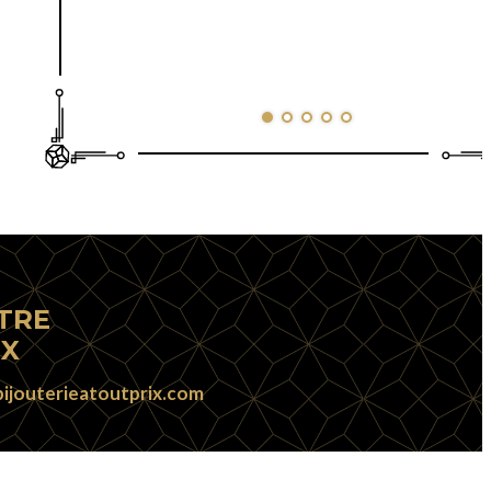
TRE
UX
ijouterieatoutprix.com