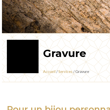
Gravure
Accueil
/
Services
/ Gravure
Pour un bijou personna