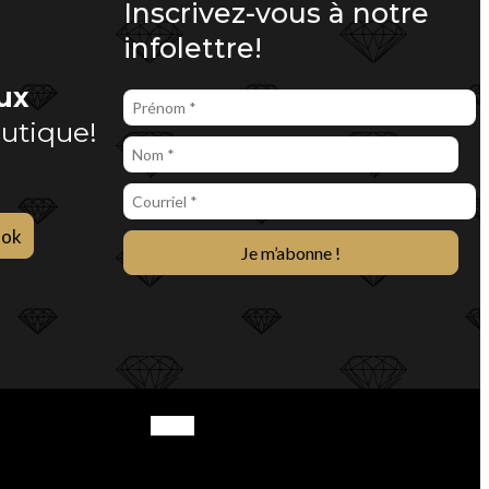
Inscrivez-vous à notre
infolettre!
ux
outique!
ook