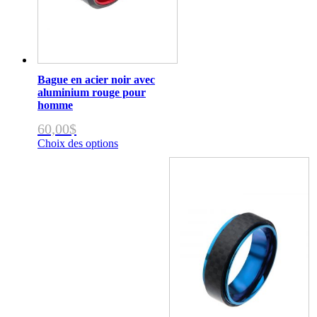
Bague en acier noir avec
aluminium rouge pour
homme
60,00
$
Choix des options
Ce
produit
a
plusieurs
variations.
Les
options
peuvent
être
choisies
sur
la
page