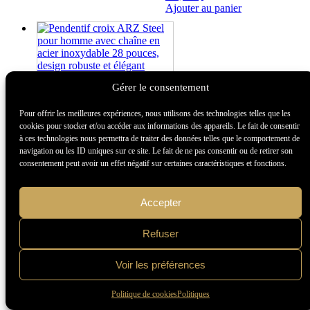
Ajouter au panier
Gérer le consentement
Pour offrir les meilleures expériences, nous utilisons des technologies telles que les
cookies pour stocker et/ou accéder aux informations des appareils. Le fait de consentir
à ces technologies nous permettra de traiter des données telles que le comportement de
navigation ou les ID uniques sur ce site. Le fait de ne pas consentir ou de retirer son
consentement peut avoir un effet négatif sur certaines caractéristiques et fonctions.
Accepter
Refuser
Pendentif croix ARZ Steel
pour homme avec chaîne en
acier inoxydable 28"
Voir les préférences
140,00
$
Politique de cookies
Politiques
Ajouter au panier