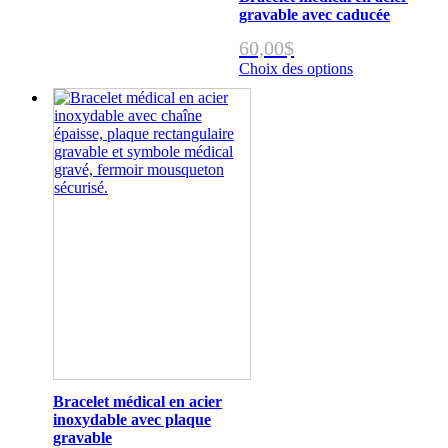
gravable avec caducée
60,00
$
Choix des options
Ce
produit
a
plusieurs
variations.
Les
options
peuvent
être
choisies
sur
la
page
du
produit
Bracelet médical en acier
inoxydable avec plaque
gravable