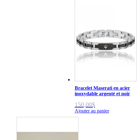
Bracelet Maserati en acier
inoxydable argenté et noir
150,00
$
Ajouter au panier