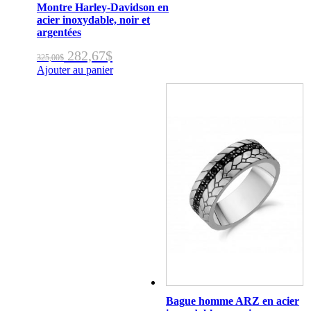
Montre Harley-Davidson en
acier inoxydable, noir et
argentées
Le
Le
282,67
$
325,00
$
prix
prix
Ajouter au panier
initial
actuel
était :
est :
325,00$.
282,67$.
Bague homme ARZ en acier