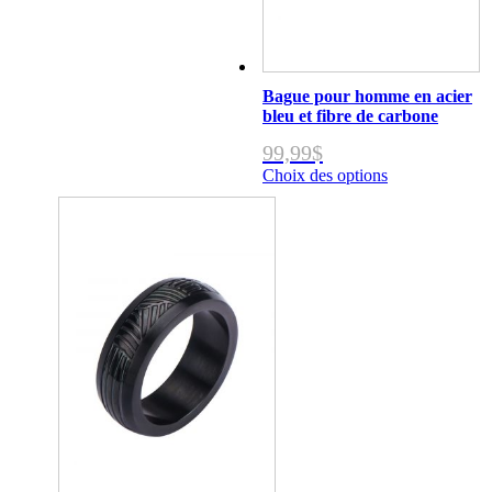
du
produit
Bague pour homme en acier
bleu et fibre de carbone
99,99
$
Choix des options
Ce
produit
a
plusieurs
variations.
Les
options
peuvent
être
choisies
sur
la
page
du
produit