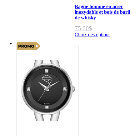
Bague homme en acier
inoxydable et bois de baril
de whisky
75,00
$
Choix des options
Ce
produit
a
plusieurs
variations.
Les
options
peuvent
être
choisies
sur
la
page
du
produit