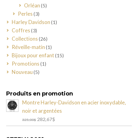
Orléan
(5)
Perles
(3)
Harley Davidson
(1)
Coffres
(3)
Collections
(26)
Réveille-matin
(1)
Bijoux pour enfant
(15)
Promotions
(1)
Nouveau
(5)
Produits en promotion
Montre Harley-Davidson en acier inoxydable,
noir et argentées
Le
Le
282,67
$
325,00
$
prix
prix
initial
actuel