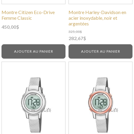
Montre Citizen Eco-Drive
Montre Harley-Davidson en
Femme Classic
acier inoxydable, noir et
argentées
450,00
$
325,00
$
Le
Le
282,67
$
prix
prix
AJOUTER AU PANIER
AJOUTER AU PANIER
initial
actuel
était :
est :
325,00$.
282,67$.